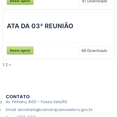
Baixar agora!
81
Downloads
ATA DA 03ª REUNIÃO
Baixar agora!
68
Downloads
1
2
»
CONTATO
a
Av. Pinheiro, 1500 – Passa Sete/RS
s
Email: secretaria@camarapassasete.rs.gov.br