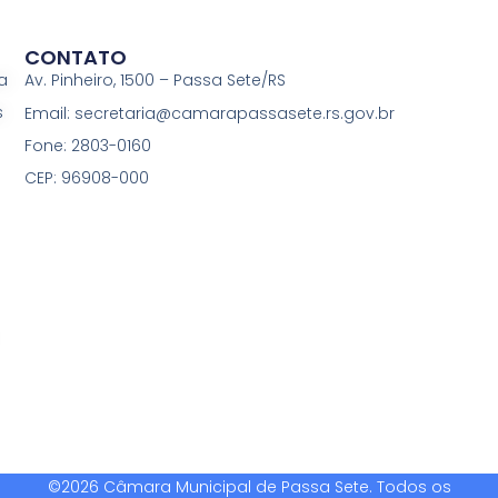
CONTATO
a
Av. Pinheiro, 1500 – Passa Sete/RS
s
Email: secretaria@camarapassasete.rs.gov.br
Fone: 2803-0160
CEP: 96908-000
©2026 Câmara Municipal de Passa Sete. Todos os