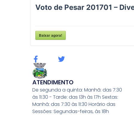
Voto de Pesar 201701 – Div
Baixar agora!
F
T
a
w
c
i
e
t
ATENDIMENTO
b
t
De segunda a quinta: Manhã: das 7:30
o
e
às 11:30 - Tarde: das 13h às 17h Sextas:
o
r
Manhã: das 7:30 às 11:30 Horário das
k
Sessões: Segundas-feiras, às 18h
-
f