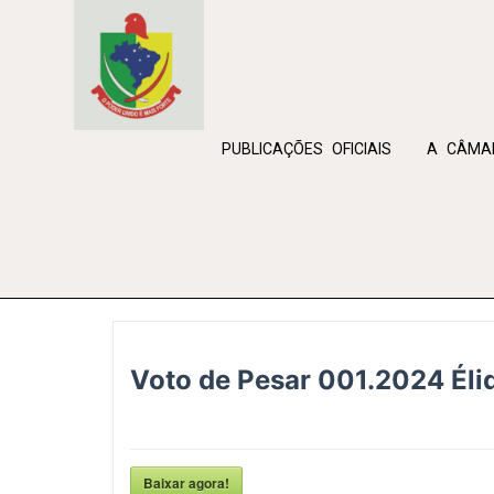
Ir
conteúdo
para
o
conteúdo
PUBLICAÇÕES OFICIAIS
A CÂMA
Voto de Pesar 001.2024 Éli
Baixar agora!