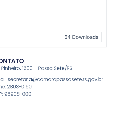
64
Downloads
ONTATO
. Pinheiro, 1500 – Passa Sete/RS
ail: secretaria@camarapassasete.rs.gov.br
ne: 2803-0160
P: 96908-000