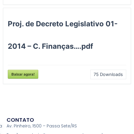
Proj. de Decreto Legislativo 01-
2014 – C. Finanças….pdf
Baixar agora!
75
Downloads
CONTATO
a
Av. Pinheiro, 1500 – Passa Sete/RS