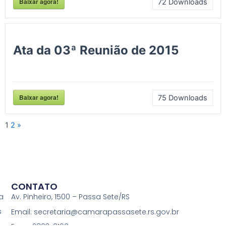
Baixar agora!
72
Downloads
Ata da 03ª Reunião de 2015
Baixar agora!
75
Downloads
1
2
»
CONTATO
a
Av. Pinheiro, 1500 – Passa Sete/RS
s
Email: secretaria@camarapassasete.rs.gov.br