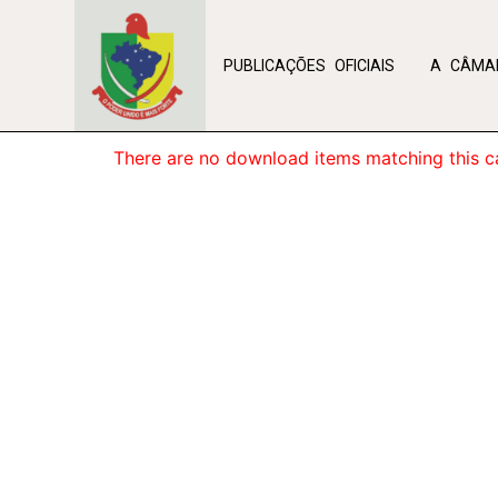
Ir
conteúdo
para
PUBLICAÇÕES OFICIAIS
A CÂMA
o
conteúdo
There are no download items matching this ca