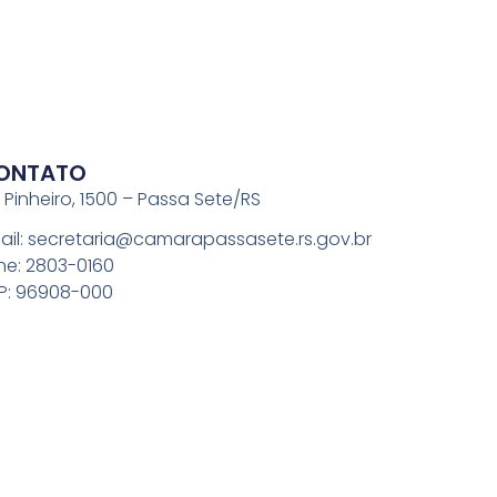
ONTATO
. Pinheiro, 1500 – Passa Sete/RS
ail: secretaria@camarapassasete.rs.gov.br
ne: 2803-0160
P: 96908-000