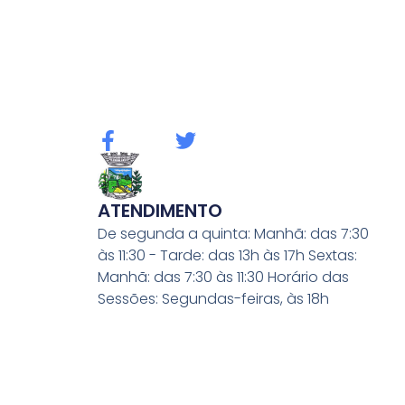
F
T
a
w
c
i
e
t
ATENDIMENTO
b
t
De segunda a quinta: Manhã: das 7:30
o
e
às 11:30 - Tarde: das 13h às 17h Sextas:
o
r
Manhã: das 7:30 às 11:30 Horário das
k
Sessões: Segundas-feiras, às 18h
-
f